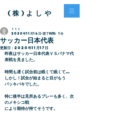
( 株 ) よ し や
ｔｔｔ
2020年11月14日
読了時間: 1分
サッカー日本代表
更新日：
2020年11月17日
昨夜はサッカー日本代表ＶＳパナマ代
表戦を見ました。
時間も遅く試合前は眠くて眠くて…
しかし！試合が始まると目がもう
バッキバキでした。
特に後半は見所あるプレーも多く、次
のメキシコ戦
により期待が持てそうです。