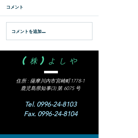
新生
WBC
コメント
コメントを追加…
(株)よしや
住所 :
薩摩川内市宮崎町1778-1
​鹿児島県知事(3) 第 6075 号
Tel.
0996-24-8103
Fax.
0996-24-8104