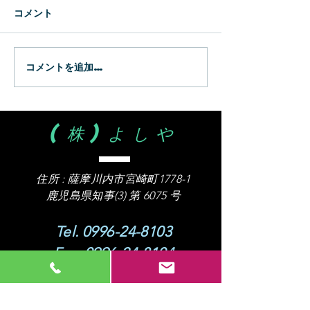
新生
WBC
コメント
コメントを追加…
(株)よしや
住所 :
薩摩川内市宮崎町1778-1
​鹿児島県知事(3) 第 6075 号
Tel.
0996-24-8103
Fax.
0996-24-8104