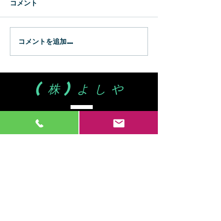
コメント
コメントを追加…
(株)よしや
住所 :
薩摩川内市宮崎町1778-1
​鹿児島県知事(3) 第 6075 号
Tel.
0996-24-8103
Fax.
0996-24-8104