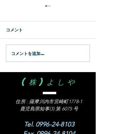
新生
WBC
コメント
コメントを追加…
(株)よしや
住所 :
薩摩川内市宮崎町1778-1
​鹿児島県知事(3) 第 6075 号
Tel.
0996-24-8103
Fax.
0996-24-8104