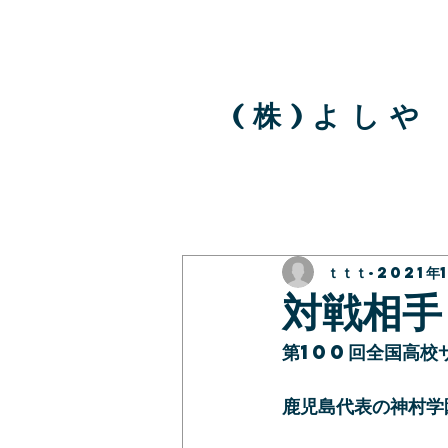
( 株 ) よ し や
ｔｔｔ
2021年
対戦相手
第100回全国高校
鹿児島代表の神村学