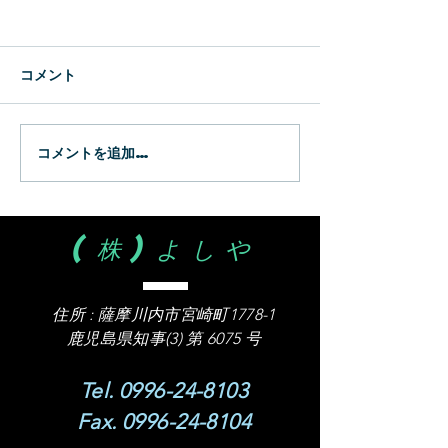
新生
WBC
コメント
コメントを追加…
(株)よしや
住所 :
薩摩川内市宮崎町1778-1
​鹿児島県知事(3) 第 6075 号
Tel.
0996-24-8103
Fax.
0996-24-8104