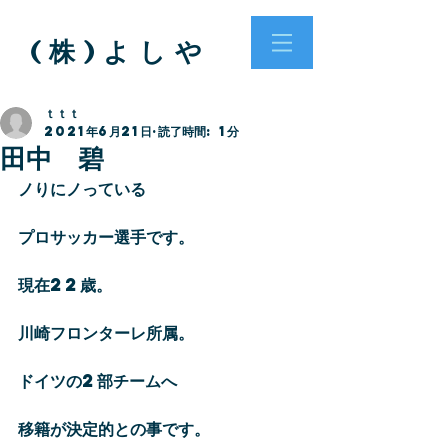
( 株 ) よ し や
ｔｔｔ
2021年6月21日
読了時間: 1分
田中 碧
ノりにノっている
プロサッカー選手です。
現在22歳。
川崎フロンターレ所属。
ドイツの2部チームへ
移籍が決定的との事です。