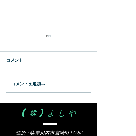
新生
WBC
コメント
コメントを追加…
(株)よしや
住所 :
薩摩川内市宮崎町1778-1