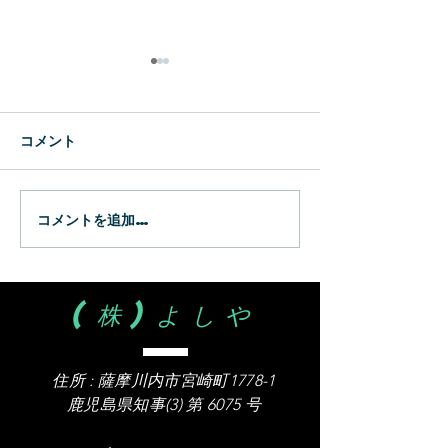
新生
WBC
コメント
コメントを追加…
(株)よしや
住所 :
薩摩川内市宮崎町1778-1
​鹿児島県知事(3) 第 6075 号