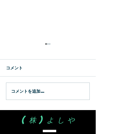
新生
WBC
コメント
コメントを追加…
(株)よしや