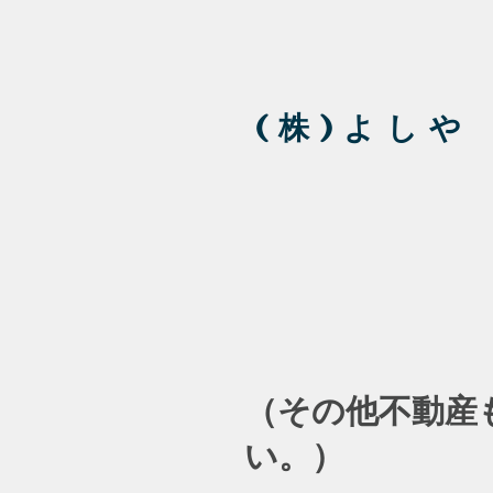
( 株 ) よ し や
（その他不動産
い。）