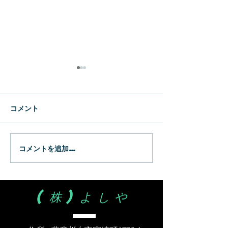
新生
WBC
コメント
コメントを追加…
(株)よしや