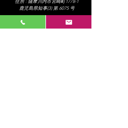
住所 :
薩摩川内市宮崎町1778-1
​鹿児島県知事(3) 第 6075 号
Tel.
0996-24-8103
Fax.
0996-24-8104
営業時間
8
:00 - 17:00
【定休日】 日・祝​