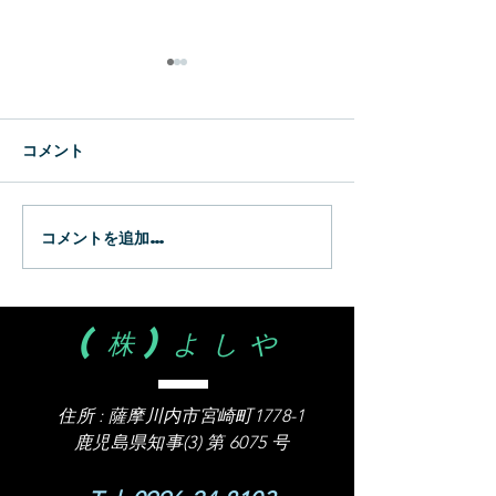
新生
WBC
コメント
コメントを追加…
(株)よしや
住所 :
薩摩川内市宮崎町1778-1
​鹿児島県知事(3) 第 6075 号