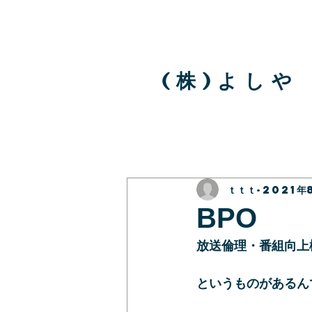
( 株 ) よ し や
ｔｔｔ
2021年
BPO
放送倫理・番組向上
というものがあるん