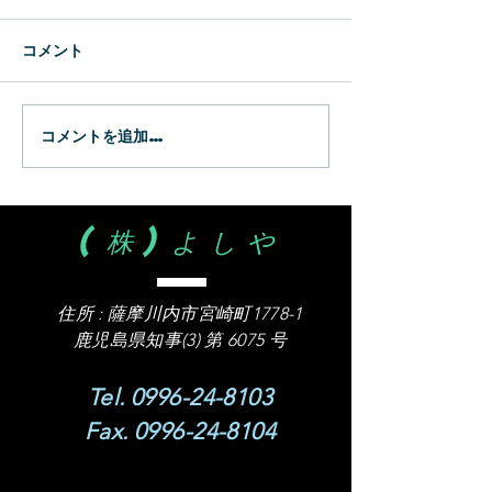
新生
WBC
コメント
コメントを追加…
(株)よしや
住所 :
薩摩川内市宮崎町1778-1
​鹿児島県知事(3) 第 6075 号
Tel.
0996-24-8103
Fax.
0996-24-8104